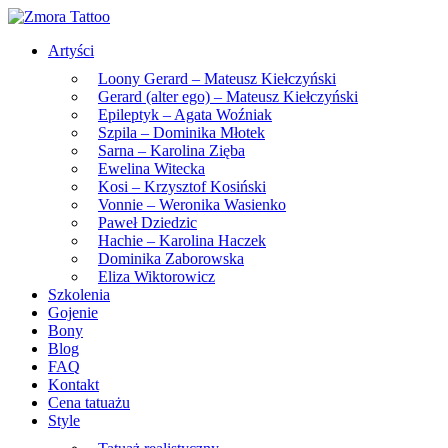
Skip
to
Artyści
the
content
Loony Gerard – Mateusz Kiełczyński
Gerard (alter ego) – Mateusz Kiełczyński
Epileptyk – Agata Woźniak
Szpila – Dominika Młotek
Sarna – Karolina Zięba
Ewelina Witecka
Kosi – Krzysztof Kosiński
Vonnie – Weronika Wasienko
Paweł Dziedzic
Hachie – Karolina Haczek
Dominika Zaborowska
Eliza Wiktorowicz
Szkolenia
Gojenie
Bony
Blog
FAQ
Kontakt
Cena tatuażu
Style