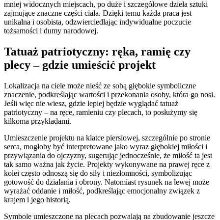
mniej widocznych miejscach, po duże i szczegółowe dzieła sztuki
zajmujące znaczne części ciała. Dzięki temu każda praca jest
unikalna i osobista, odzwierciedlając indywidualne poczucie
tożsamości i dumy narodowej.
Tatuaż patriotyczny: ręka, ramię czy
plecy – gdzie umieścić projekt
Lokalizacja na ciele może nieść ze sobą głębokie symboliczne
znaczenie, podkreślając wartości i przekonania osoby, która go nosi.
Jeśli więc nie wiesz, gdzie lepiej będzie wyglądać tatuaż
patriotyczny – na ręce, ramieniu czy plecach, to posłużymy się
kilkoma przykładami.
Umieszczenie projektu na klatce piersiowej, szczególnie po stronie
serca, mogłoby być interpretowane jako wyraz głębokiej miłości i
przywiązania do ojczyzny, sugerując jednocześnie, że miłość ta jest
tak samo ważna jak życie. Projekty wykonywane na prawej ręce z
kolei często odnoszą się do siły i niezłomności, symbolizując
gotowość do działania i obrony. Natomiast rysunek na lewej może
wyrażać oddanie i miłość, podkreślając emocjonalny związek z
krajem i jego historią.
Symbole umieszczone na plecach pozwalają na zbudowanie jeszcze