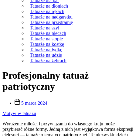
Tatuaże dla par
Tatuaże na dłoniach
Tatuaże na rękach
Tatuaże na nadgarstku
Tatuaże na przedramię
Tatuaże na szyi
Tatuaże na plecach
Tatuaże na stopie
Tatuaże na kostkę
Tatuaże na łydkę
Tatuaże na udzie
Tatuaże na żebrach
Profesjonalny tatuaż
patriotyczny
Post
5 marca 2024
date
Motyw w tatuażu
Wyrażenie miłości i przywiązania do własnego kraju może
przybierać różne formy. Jedną z nich jest wyjątkowa forma ekspresji
cielesnej — tatuaże o tematyce patriotycznej. Te niezwykłe dzieła