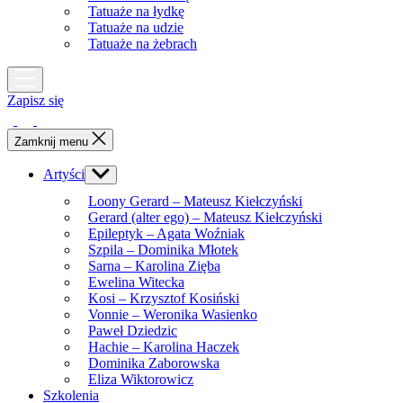
Tatuaże na łydkę
Tatuaże na udzie
Tatuaże na żebrach
Zapisz się
Zamknij menu
Artyści
Show
sub
Loony Gerard – Mateusz Kiełczyński
menu
Gerard (alter ego) – Mateusz Kiełczyński
Epileptyk – Agata Woźniak
Szpila – Dominika Młotek
Sarna – Karolina Zięba
Ewelina Witecka
Kosi – Krzysztof Kosiński
Vonnie – Weronika Wasienko
Paweł Dziedzic
Hachie – Karolina Haczek
Dominika Zaborowska
Eliza Wiktorowicz
Szkolenia