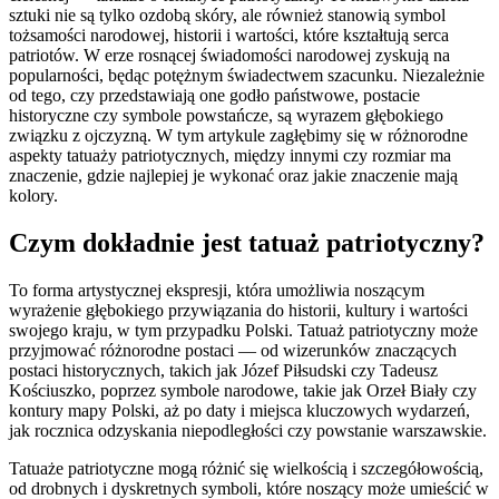
sztuki nie są tylko ozdobą skóry, ale również stanowią symbol
tożsamości narodowej, historii i wartości, które kształtują serca
patriotów. W erze rosnącej świadomości narodowej zyskują na
popularności, będąc potężnym świadectwem szacunku. Niezależnie
od tego, czy przedstawiają one godło państwowe, postacie
historyczne czy symbole powstańcze, są wyrazem głębokiego
związku z ojczyzną. W tym artykule zagłębimy się w różnorodne
aspekty tatuaży patriotycznych, między innymi czy rozmiar ma
znaczenie, gdzie najlepiej je wykonać oraz jakie znaczenie mają
kolory.
Czym dokładnie jest tatuaż patriotyczny?
To forma artystycznej ekspresji, która umożliwia noszącym
wyrażenie głębokiego przywiązania do historii, kultury i wartości
swojego kraju, w tym przypadku Polski. Tatuaż patriotyczny może
przyjmować różnorodne postaci — od wizerunków znaczących
postaci historycznych, takich jak Józef Piłsudski czy Tadeusz
Kościuszko, poprzez symbole narodowe, takie jak Orzeł Biały czy
kontury mapy Polski, aż po daty i miejsca kluczowych wydarzeń,
jak rocznica odzyskania niepodległości czy powstanie warszawskie.
Tatuaże patriotyczne mogą różnić się wielkością i szczegółowością,
od drobnych i dyskretnych symboli, które noszący może umieścić w