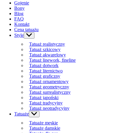
Gojenie
Bony
Blog
FAQ
Kontakt
Cena tatuażu
Style
Show
sub
Tatuaż realistyczny
menu
Tatuaż szkicowy
Tatuaż akwarelowy
Tatuaż linework, fineline
Tatuaż dotwork
Tatuaż liternictwo
Tatuaż graficzny
Tatuaż ornamentowy
Tatuaż geometryczny
Tatuaż surrealistyczny
Tatuaż japoński
Tatuaż tradycyjny
Tatuaż neotradycyjny
Tatuaże
Show
sub
Tatuaże męskie
menu
Tatuaże damskie