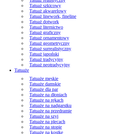
Tatuaż realistyczny
Tatuaż szkicowy
Tatuaż akwarelowy
Tatuaż linework, fineline
Tatuaż dotwork
Tatuaż liternictwo
Tatuaż graficzny
Tatuaż ornamentowy
Tatuaż geometryczny
Tatuaż surrealistyczny
Tatuaż japoński
Tatuaż tradycyjny
Tatuaż neotradycyjny
Tatuaże
Tatuaże męskie
Tatuaże damskie
Tatuaże dla par
Tatuaże na dłoniach
Tatuaże na rękach
Tatuaże na nadgarstku
Tatuaże na przedramię
Tatuaże na szyi
Tatuaże na plecach
Tatuaże na stopie
Tatuaże na kostkę