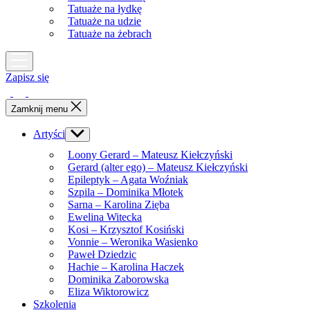
Tatuaże na łydkę
Tatuaże na udzie
Tatuaże na żebrach
Zapisz się
Zamknij menu
Artyści
Show
sub
Loony Gerard – Mateusz Kiełczyński
menu
Gerard (alter ego) – Mateusz Kiełczyński
Epileptyk – Agata Woźniak
Szpila – Dominika Młotek
Sarna – Karolina Zięba
Ewelina Witecka
Kosi – Krzysztof Kosiński
Vonnie – Weronika Wasienko
Paweł Dziedzic
Hachie – Karolina Haczek
Dominika Zaborowska
Eliza Wiktorowicz
Szkolenia