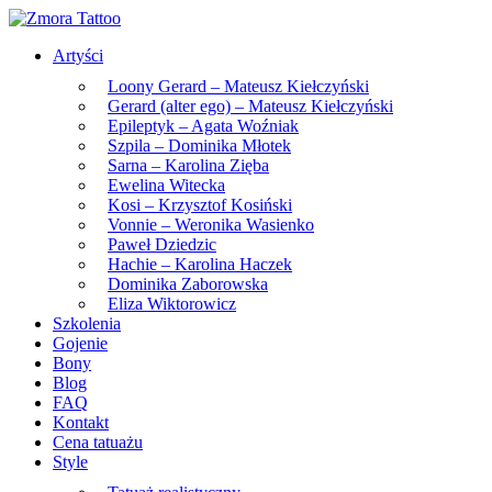
Skip
to
Artyści
the
content
Loony Gerard – Mateusz Kiełczyński
Gerard (alter ego) – Mateusz Kiełczyński
Epileptyk – Agata Woźniak
Szpila – Dominika Młotek
Sarna – Karolina Zięba
Ewelina Witecka
Kosi – Krzysztof Kosiński
Vonnie – Weronika Wasienko
Paweł Dziedzic
Hachie – Karolina Haczek
Dominika Zaborowska
Eliza Wiktorowicz
Szkolenia
Gojenie
Bony
Blog
FAQ
Kontakt
Cena tatuażu
Style