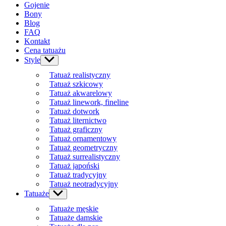
Gojenie
Bony
Blog
FAQ
Kontakt
Cena tatuażu
Style
Show
sub
Tatuaż realistyczny
menu
Tatuaż szkicowy
Tatuaż akwarelowy
Tatuaż linework, fineline
Tatuaż dotwork
Tatuaż liternictwo
Tatuaż graficzny
Tatuaż ornamentowy
Tatuaż geometryczny
Tatuaż surrealistyczny
Tatuaż japoński
Tatuaż tradycyjny
Tatuaż neotradycyjny
Tatuaże
Show
sub
Tatuaże męskie
menu
Tatuaże damskie