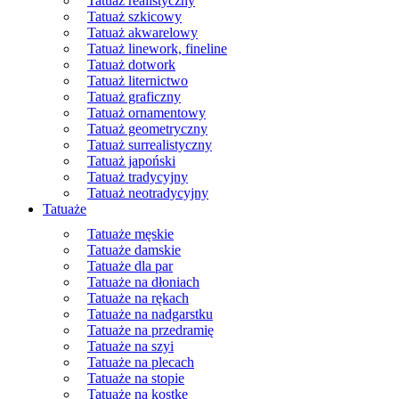
Tatuaż realistyczny
Tatuaż szkicowy
Tatuaż akwarelowy
Tatuaż linework, fineline
Tatuaż dotwork
Tatuaż liternictwo
Tatuaż graficzny
Tatuaż ornamentowy
Tatuaż geometryczny
Tatuaż surrealistyczny
Tatuaż japoński
Tatuaż tradycyjny
Tatuaż neotradycyjny
Tatuaże
Tatuaże męskie
Tatuaże damskie
Tatuaże dla par
Tatuaże na dłoniach
Tatuaże na rękach
Tatuaże na nadgarstku
Tatuaże na przedramię
Tatuaże na szyi
Tatuaże na plecach
Tatuaże na stopie
Tatuaże na kostkę