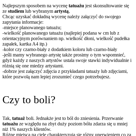
Najlepszym sposobem na wycenę
tatuażu
jest skonsultowanie się
ze
studiem
lub wybranym
artystą
,
Chcąc uzyskać dokładną wycenę należy załączyć do swojego
zapytania informacje:
-miejsce planowanego tatuażu;
-wielkość planowanego tatuażu (najlepiej podana w cm lub z
orientacyjnym porównaniem np. wielkość dłoni, wielkość pudełka
zapałek, kartka A4 itp.)
-kolor czy czarno-biały z dodatkiem koloru lub czarno-biały
-jeśli mamy wybranego artystę także prosimy o tym wspomnieć,
gdyż każdy z naszych artystów ustala swoje stawki indywidualnie i
różnią się one miedzy artystami.
-dobrze jest załączyć zdjęcia z przykładami tatuaży lub zdjęciami,
które pozwolą nam lepiej zrozumieć czego potrzebujesz.
Czy to boli?
Tak,
tatuaż
boli. Jednakże jest to ból do zniesienia. Przerwanie
tatuażu
ze względu na zbyt duży poziom bólu zdarza się u mniej
niż 1% naszych klientów.
Różne miejsca na ciele charakteryzują się różny unerwieniem co za