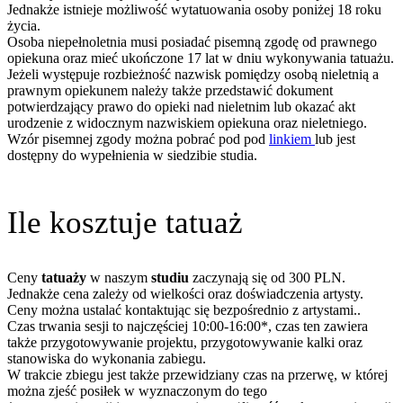
Jednakże istnieje możliwość wytatuowania osoby poniżej 18 roku
życia.
Osoba niepełnoletnia musi posiadać pisemną zgodę od prawnego
opiekuna oraz mieć ukończone 17 lat w dniu wykonywania tatuażu.
Jeżeli występuje rozbieżność nazwisk pomiędzy osobą nieletnią a
prawnym opiekunem należy także przedstawić dokument
potwierdzający prawo do opieki nad nieletnim lub okazać akt
urodzenie z widocznym nazwiskiem opiekuna oraz nieletniego.
Wzór pisemnej zgody można pobrać pod pod
linkiem
lub jest
dostępny do wypełnienia w siedzibie studia.
Ile kosztuje tatuaż
Ceny
tatuaży
w naszym
studiu
zaczynają się od 300 PLN.
Jednakże cena zależy od wielkości oraz doświadczenia artysty.
Ceny można ustalać kontaktując się bezpośrednio z artystami..
Czas trwania sesji to najczęściej 10:00-16:00*, czas ten zawiera
także przygotowywanie projektu, przygotowywanie kalki oraz
stanowiska do wykonania zabiegu.
W trakcie zbiegu jest także przewidziany czas na przerwę, w której
można zjeść posiłek w wyznaczonym do tego