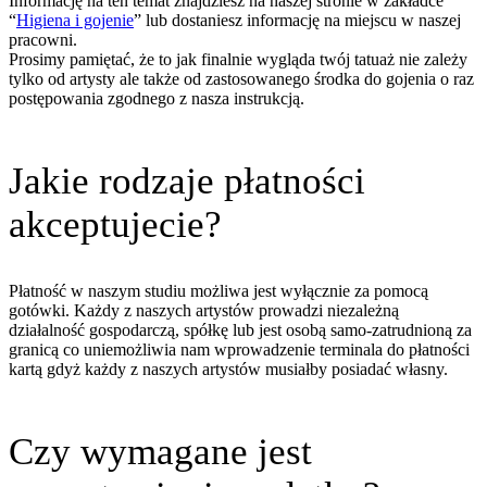
Informację na ten temat znajdziesz na naszej stronie w zakładce
“
Higiena i gojenie
” lub dostaniesz informację na miejscu w naszej
pracowni.
Prosimy pamiętać, że to jak finalnie wygląda twój tatuaż nie zależy
tylko od artysty ale także od zastosowanego środka do gojenia o raz
postępowania zgodnego z nasza instrukcją.
Jakie rodzaje płatności
akceptujecie?
Płatność w naszym studiu możliwa jest wyłącznie za pomocą
gotówki. Każdy z naszych artystów prowadzi niezależną
działalność gospodarczą, spółkę lub jest osobą samo-zatrudnioną za
granicą co uniemożliwia nam wprowadzenie terminala do płatności
kartą gdyż każdy z naszych artystów musiałby posiadać własny.
Czy wymagane jest