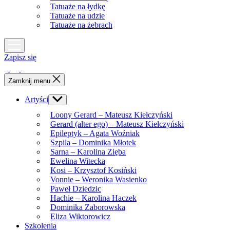
Tatuaże na łydkę
Tatuaże na udzie
Tatuaże na żebrach
Zapisz się
Zamknij menu
Artyści
Show
sub
Loony Gerard – Mateusz Kiełczyński
menu
Gerard (alter ego) – Mateusz Kiełczyński
Epileptyk – Agata Woźniak
Szpila – Dominika Młotek
Sarna – Karolina Zięba
Ewelina Witecka
Kosi – Krzysztof Kosiński
Vonnie – Weronika Wasienko
Paweł Dziedzic
Hachie – Karolina Haczek
Dominika Zaborowska
Eliza Wiktorowicz
Szkolenia