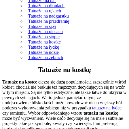
Tatuaże dla par
Tatuaże na dłoniach
Tatuaże na rękach
Tatuaże na nadgarstku
Tatuaże na przedramię
Tatuaże na szyi
Tatuaże na plecach
Tatuaże na stopie
Tatuaże na kostkę
Tatuaże na łydkę
Tatuaże na udzie
Tatuaże na żebrach
Tatuaże na kostkę
Tatuaże na kostce
cieszą się dużą popularnością szczególnie wśród
kobiet, chociaż nie brakuje też mężczyzn decydujących się na wzór
w tym miejscu. Są nie tylko estetyczne, ale także łatwe do ukrycia w
pewnych sytuacjach. Warto jednak pamiętać o tym, że
umiejscowienie blisko kości może powodować nieco większy ból
podczas wykonywania zabiegu niż w przypadku
tatuaży na łydce
czy ramieniu. Wybór odpowiedniego wzoru
tatuażu na kostkę
może być wyzwaniem. Wiele osób decyduje się na małe i subtelne
projekty takie jak symbole, kwiaty czy zwierzęta. Inni preferują
bardziej skomplikowane oraz szczegółowe realizacje.