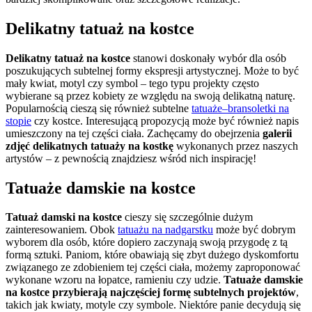
Delikatny tatuaż na kostce
Delikatny tatuaż na kostce
stanowi doskonały wybór dla osób
poszukujących subtelnej formy ekspresji artystycznej. Może to być
mały kwiat, motyl czy symbol – tego typu projekty często
wybierane są przez kobiety ze względu na swoją delikatną naturę.
Popularnością cieszą się również subtelne
tatuaże–bransoletki na
stopie
czy kostce. Interesującą propozycją może być również napis
umieszczony na tej części ciała. Zachęcamy do obejrzenia
galerii
zdjęć delikatnych tatuaży na kostkę
wykonanych przez naszych
artystów – z pewnością znajdziesz wśród nich inspirację!
Tatuaże damskie na kostce
Tatuaż damski na kostce
cieszy się szczególnie dużym
zainteresowaniem. Obok
tatuażu na nadgarstku
może być dobrym
wyborem dla osób, które dopiero zaczynają swoją przygodę z tą
formą sztuki. Paniom, które obawiają się zbyt dużego dyskomfortu
związanego ze zdobieniem tej części ciała, możemy zaproponować
wykonane wzoru na łopatce, ramieniu czy udzie.
Tatuaże damskie
na kostce przybierają najczęściej formę subtelnych projektów
,
takich jak kwiaty, motyle czy symbole. Niektóre panie decydują się