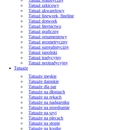
Tatuaż realistyczny
Tatuaż szkicowy
Tatuaż akwarelowy
Tatuaż linework, fineline
Tatuaż dotwork
Tatuaż liternictwo
Tatuaż graficzny
Tatuaż ornamentowy
Tatuaż geometryczny
Tatuaż surrealistyczny
Tatuaż japoński
Tatuaż tradycyjny
Tatuaż neotradycyjny
Tatuaże
Tatuaże męskie
Tatuaże damskie
Tatuaże dla par
Tatuaże na dłoniach
Tatuaże na rękach
Tatuaże na nadgarstku
Tatuaże na przedramię
Tatuaże na szyi
Tatuaże na plecach
Tatuaże na stopie
Tatuaże na kostkę