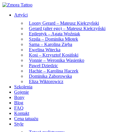
Skip
to
Artyści
the
content
Loony Gerard – Mateusz Kiełczyński
Gerard (alter ego) – Mateusz Kiełczyński
Epileptyk – Agata Woźniak
Szpila – Dominika Młotek
Sarna – Karolina Zięba
Ewelina Witecka
Kosi – Krzysztof Kosiński
Vonnie – Weronika Wasienko
Paweł Dziedzic
Hachie – Karolina Haczek
Dominika Zaborowska
Eliza Wiktorowicz
Szkolenia
Gojenie
Bony
Blog
FAQ
Kontakt
Cena tatuażu
Style