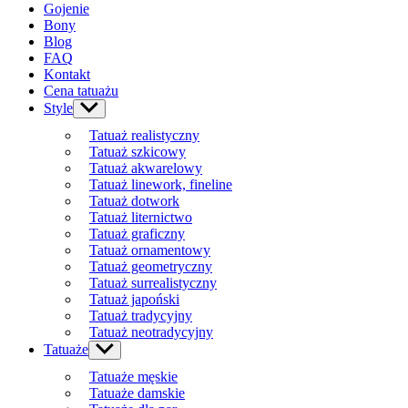
Gojenie
Bony
Blog
FAQ
Kontakt
Cena tatuażu
Style
Show
sub
Tatuaż realistyczny
menu
Tatuaż szkicowy
Tatuaż akwarelowy
Tatuaż linework, fineline
Tatuaż dotwork
Tatuaż liternictwo
Tatuaż graficzny
Tatuaż ornamentowy
Tatuaż geometryczny
Tatuaż surrealistyczny
Tatuaż japoński
Tatuaż tradycyjny
Tatuaż neotradycyjny
Tatuaże
Show
sub
Tatuaże męskie
menu
Tatuaże damskie