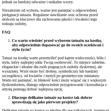
jednak na bardziej odważne i unikalne wzory.
Niezależnie od wyboru, ważne jest pamiętać o odpowiedniej
pielęgnacji tatuażu. Regularne nawilżanie oraz ochrona przed
słońcem są kluczowe dla zachowania jakości i trwałości tego
rodzaju ozdoby.
FAQ
Co warto wiedzieć przed wyborem tatuażu na kostkę,
aby odpowiednio dopasować go do swoich oczekiwań i
stylu życia?
Tatuaż na kostkę warto przemyśleć pod kątem widoczności, bólu i
stylu, który najlepiej odda Twoją osobowość. To miejsce subtelne,
eleganckie i idealne dla osób pragnących ozdoby dyskretnej, ale
wyrazistej. Wzór może być drobny, symboliczny lub bardziej
szczegółowy, od kwiatów i motyli po geometryczne miniatury.
Warto też pamiętać, że bliskość kości może wiązać się z większym
dyskomfortem, dlatego odpowiednie przygotowanie i konsultacja z
artystą pomogą dobrać najlepszą opcję.
Dlaczego delikatne tatuaże na kostce tak dobrze
sprawdzają się jako pierwsze projekty?
Delikatne tatuaże na kostce są idealne dla początkujących, ponieważ