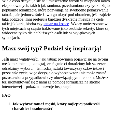
Wiele osób decyduje się na umieszczenie wzoru w miejscach łatwo
eksponowanych, takich jak ramiona, przedramiona czy łydki. Są to
popularne lokalizacje, które pozwalają na swobodne pokazywanie
tatuażu, ale jednocześnie łatwo go ukryć pod ubraniem, jeśli zajdzie
taka potrzeba. Inni preferują bardziej dyskretne miejsca na ciele,
takie jak kark, biodra czy
tatuaż na kostce
. Wzory umieszczone w
tych miejscach są często traktowane jako osobiste sekrety, które są
widoczne tylko dla najbliższych osób lub w wyjątkowych
sytuacjach.
Masz swój typ? Podziel się inspiracją!
Jeśli masz wątpliwości, jaki tatuaż powinien pojawić się na twoim
męskim ramieniu, pamiętaj, że chętnie ci doradzimy lub szczerze
odradzimy wyboru – ten rodzaj sztuki towarzyszy człowiekowi
przez całe życie, więc decyzja o wyborze wzoru nie może zostać
pozostawiona przypadkowi czy obowiązującym trendom. Możesz
też skontaktować się z nami za pomocą formularza na stronie
internetowej – pokaż nam swoje inspiracje!
FAQ
Jak wybrać tatuaż męski, który najlepiej podkreśli
charakter i osobowość?