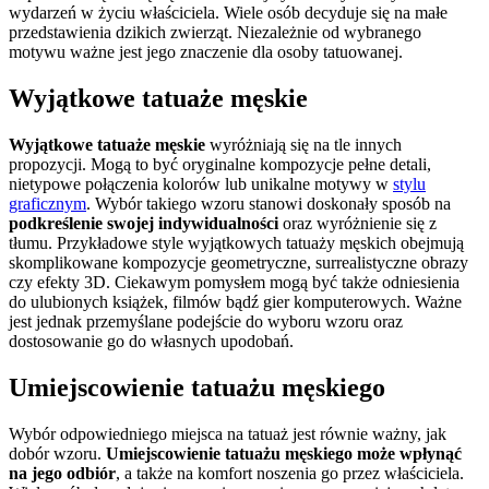
wydarzeń w życiu właściciela. Wiele osób decyduje się na małe
przedstawienia dzikich zwierząt. Niezależnie od wybranego
motywu ważne jest jego znaczenie dla osoby tatuowanej.
Wyjątkowe tatuaże męskie
Wyjątkowe tatuaże męskie
wyróżniają się na tle innych
propozycji. Mogą to być oryginalne kompozycje pełne detali,
nietypowe połączenia kolorów lub unikalne motywy w
stylu
graficznym
. Wybór takiego wzoru stanowi doskonały sposób na
podkreślenie swojej indywidualności
oraz wyróżnienie się z
tłumu. Przykładowe style wyjątkowych tatuaży męskich obejmują
skomplikowane kompozycje geometryczne, surrealistyczne obrazy
czy efekty 3D. Ciekawym pomysłem mogą być także odniesienia
do ulubionych książek, filmów bądź gier komputerowych. Ważne
jest jednak przemyślane podejście do wyboru wzoru oraz
dostosowanie go do własnych upodobań.
Umiejscowienie tatuażu męskiego
Wybór odpowiedniego miejsca na tatuaż jest równie ważny, jak
dobór wzoru.
Umiejscowienie tatuażu męskiego może wpłynąć
na jego odbiór
, a także na komfort noszenia go przez właściciela.