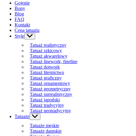
Gojenie
Bony
Blog
FAQ
Kontakt
Cena tatuażu
Style
Show
sub
Tatuaż realistyczny
menu
Tatuaż szkicowy
Tatuaż akwarelowy
Tatuaż linework, fineline
Tatuaż dotwork
Tatuaż liternictwo
Tatuaż graficzny
Tatuaż ornamentowy
Tatuaż geometryczny
Tatuaż surrealistyczny
Tatuaż japoński
Tatuaż tradycyjny
Tatuaż neotradycyjny
Tatuaże
Show
sub
Tatuaże męskie
menu
Tatuaże damskie