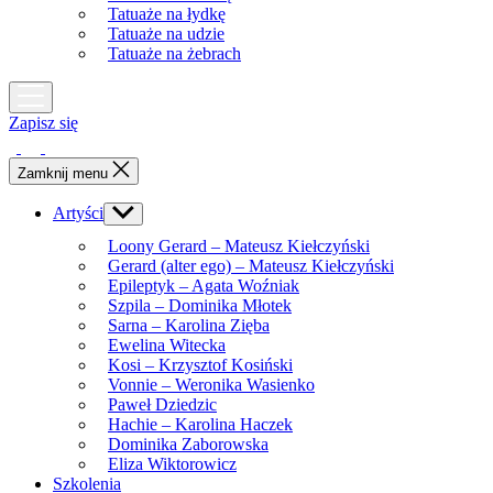
Tatuaże na łydkę
Tatuaże na udzie
Tatuaże na żebrach
Zapisz się
Zamknij menu
Artyści
Show
sub
Loony Gerard – Mateusz Kiełczyński
menu
Gerard (alter ego) – Mateusz Kiełczyński
Epileptyk – Agata Woźniak
Szpila – Dominika Młotek
Sarna – Karolina Zięba
Ewelina Witecka
Kosi – Krzysztof Kosiński
Vonnie – Weronika Wasienko
Paweł Dziedzic
Hachie – Karolina Haczek
Dominika Zaborowska
Eliza Wiktorowicz
Szkolenia