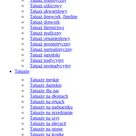
Tatuaż realistyczny
Tatuaż szkicowy
Tatuaż akwarelowy
Tatuaż linework, fineline
Tatuaż dotwork
Tatuaż liternictwo
Tatuaż graficzny
Tatuaż ornamentowy
Tatuaż geometryczny
Tatuaż surrealistyczny
Tatuaż japoński
Tatuaż tradycyjny
Tatuaż neotradycyjny
Tatuaże
Tatuaże męskie
Tatuaże damskie
Tatuaże dla par
Tatuaże na dłoniach
Tatuaże na rękach
Tatuaże na nadgarstku
Tatuaże na przedramię
Tatuaże na szyi
Tatuaże na plecach
Tatuaże na stopie
Tatuaże na kostkę