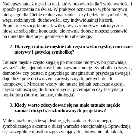
Najlepszy tatuaż męski to taki, który odzwierciedla Twoje wartości i
sposób patrzenia na świat. W praktyce oznacza to wybór motywu
niosącego dla Ciebie realne znaczenie – czy będzie to symbol siły,
więzi rodzinnych, duchowości, czy indywidualnej historii.
Popularne wzory, takie jak wilki, lwy czy motywy patriotyczne
niosą ze sobą silne konotacje, ale równie dobrze możesz postawić
na unikalne ilustracje, geometrie lub abstrakcję.
Dlaczego tatuaże męskie tak często wykorzystują mroczne
motywy i gotycką symbolikę?
Tatuaże męskie często sięgają po mroczne motywy, bo pozwalają
wyrazić siłę, tajemniczość i intensywne emocje. Symbolika czaszek,
demonów czy postaci z gotyckiego imaginarium przyciąga uwagę i
daje duże pole do tworzenia artystycznych, pełnych detali
kompozycji. Mroczne wzory nie muszą jednak oznaczać agresji,
często odnoszą się do filozofii życia, przemijania czy fascynacji
popkulturą (horror, fantasy, mitologia).
Kiedy warto zdecydować się na małe tatuaże męskie
zamiast dużych, rozbudowanych projektów?
Małe tatuaże męskie są idealne, gdy szukasz dyskretnego,
symbolicznego akcentu o dużej wartości emocjonalnej. Sprawdzają
się szczególnie u osób rozpoczynających tatuowanie lub takich,