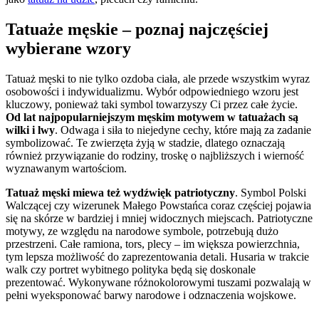
Tatuaże męskie – poznaj najczęściej
wybierane wzory
Tatuaż męski to nie tylko ozdoba ciała, ale przede wszystkim wyraz
osobowości i indywidualizmu. Wybór odpowiedniego wzoru jest
kluczowy, ponieważ taki symbol towarzyszy Ci przez całe życie.
Od lat najpopularniejszym męskim motywem w tatuażach są
wilki i lwy
. Odwaga i siła to niejedyne cechy, które mają za zadanie
symbolizować. Te zwierzęta żyją w stadzie, dlatego oznaczają
również przywiązanie do rodziny, troskę o najbliższych i wierność
wyznawanym wartościom.
Tatuaż męski miewa też wydźwięk patriotyczny
. Symbol Polski
Walczącej czy wizerunek Małego Powstańca coraz częściej pojawia
się na skórze w bardziej i mniej widocznych miejscach. Patriotyczne
motywy, ze względu na narodowe symbole, potrzebują dużo
przestrzeni. Całe ramiona, tors, plecy – im większa powierzchnia,
tym lepsza możliwość do zaprezentowania detali. Husaria w trakcie
walk czy portret wybitnego polityka będą się doskonale
prezentować. Wykonywane różnokolorowymi tuszami pozwalają w
pełni wyeksponować barwy narodowe i odznaczenia wojskowe.