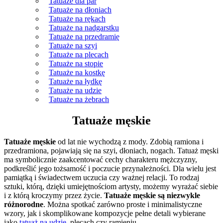
Tatuaże dla par
Tatuaże na dłoniach
Tatuaże na rękach
Tatuaże na nadgarstku
Tatuaże na przedramię
Tatuaże na szyi
Tatuaże na plecach
Tatuaże na stopie
Tatuaże na kostkę
Tatuaże na łydkę
Tatuaże na udzie
Tatuaże na żebrach
Tatuaże męskie
Tatuaże męskie
od lat nie wychodzą z mody. Zdobią ramiona i
przedramiona, pojawiają się na szyi, dłoniach, nogach. Tatuaż męski
ma symbolicznie zaakcentować cechy charakteru mężczyzny,
podkreślić jego tożsamość i poczucie przynależności. Dla wielu jest
pamiątką i świadectwem uczucia czy ważnej relacji. To rodzaj
sztuki, którą, dzięki umiejętnościom artysty, możemy wyrażać siebie
i z którą kroczymy przez życie.
Tatuaże męskie są niezwykle
różnorodne
. Można spotkać zarówno proste i minimalistyczne
wzory, jak i skomplikowane kompozycje pełne detali wybierane
jako
tatuaż na udzie
, plecach czy ramieniu.