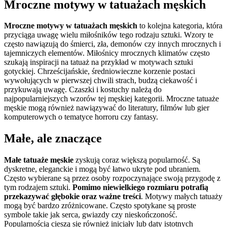
Mroczne motywy w tatuażach męskich
Mroczne motywy w tatuażach męskich
to kolejna kategoria, która
przyciąga uwagę wielu miłośników tego rodzaju sztuki. Wzory te
często nawiązują do śmierci, zła, demonów czy innych mrocznych i
tajemniczych elementów. Miłośnicy mrocznych klimatów często
szukają inspiracji na tatuaż na przykład w motywach sztuki
gotyckiej. Chrześcijańskie, średniowieczne korzenie postaci
wywołujących w pierwszej chwili strach, budzą ciekawość i
przykuwają uwagę. Czaszki i kostuchy należą do
najpopularniejszych wzorów tej męskiej kategorii. Mroczne tatuaże
męskie mogą również nawiązywać do literatury, filmów lub gier
komputerowych o tematyce horroru czy fantasy.
Małe, ale znaczące
Małe tatuaże męskie
zyskują coraz większą popularność. Są
dyskretne, eleganckie i mogą być łatwo ukryte pod ubraniem.
Często wybierane są przez osoby rozpoczynające swoją przygodę z
tym rodzajem sztuki.
Pomimo niewielkiego rozmiaru potrafią
przekazywać głębokie oraz ważne treści
. Motywy małych tatuaży
mogą być bardzo zróżnicowane. Często spotykane są proste
symbole takie jak serca, gwiazdy czy nieskończoność.
Popularnością cieszą się również inicjały lub daty istotnych