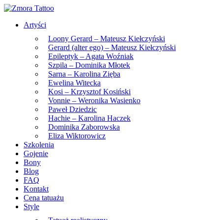
Skip
to
Artyści
the
content
Loony Gerard – Mateusz Kiełczyński
Gerard (alter ego) – Mateusz Kiełczyński
Epileptyk – Agata Woźniak
Szpila – Dominika Młotek
Sarna – Karolina Zięba
Ewelina Witecka
Kosi – Krzysztof Kosiński
Vonnie – Weronika Wasienko
Paweł Dziedzic
Hachie – Karolina Haczek
Dominika Zaborowska
Eliza Wiktorowicz
Szkolenia
Gojenie
Bony
Blog
FAQ
Kontakt
Cena tatuażu
Style