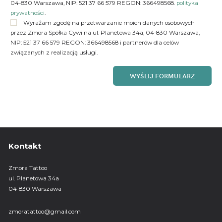
04-830 Warszawa, NIP: 521 37 66 579 REGON: 366498568.
polityka
prywatności
.
Wyrażam zgodę na przetwarzanie moich danych osobowych
przez Zmora Spółka Cywilna ul. Planetowa 34a, 04-830 Warszawa,
NIP: 521 37 66 579 REGON: 366498568 i partnerów dla celów
związanych z realizacją usługi.
Kontakt
Zmora Tattoo
ul. Planetowa 34a
04-830 Warszawa
zmoratattoo@gmail.com