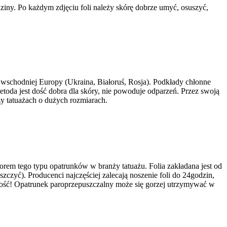
dziny. Po każdym zdjęciu foli należy skórę dobrze umyć, osuszyć,
 wschodniej Europy (Ukraina, Białoruś, Rosja). Podkłady chłonne
toda jest dość dobra dla skóry, nie powoduje odparzeń. Przez swoją
zy tatuażach o dużych rozmiarach.
rem tego typu opatrunków w branży tatuażu. Folia zakładana jest od
szczyć). Producenci najczęściej zalecają noszenie foli do 24godzin,
lność! Opatrunek paroprzepuszczalny może się gorzej utrzymywać w