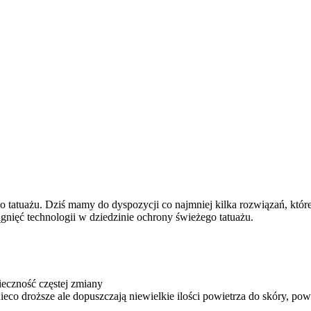
?
go tatuażu. Dziś mamy do dyspozycji co najmniej kilka rozwiązań, któr
gnięć technologii w dziedzinie ochrony świeżego tatuażu.
ieczność częstej zmiany
ieco droższe ale dopuszczają niewielkie ilości powietrza do skóry, po