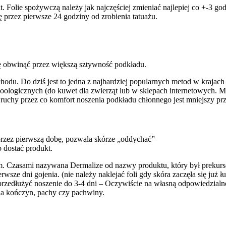
. Folie spożywczą należy jak najczęściej zmieniać najlepiej co +-3 go
ę przez pierwsze 24 godziny od zrobienia tatuażu.
ię obwinąć przez większą sztywność podkładu.
du. Do dziś jest to jedna z najbardziej popularnych metod w krajach
zoologicznych (do kuwet dla zwierząt lub w sklepach internetowych. Me
 ruchy przez co komfort noszenia podkładu chłonnego jest mniejszy pr
przez pierwszą dobę, pozwala skórze „oddychać”
o dostać produkt.
m. Czasami nazywana Dermalize od nazwy produktu, który był prekurso
sze dni gojenia. (nie należy naklejać foli gdy skóra zaczęła się już łu
a przedłużyć noszenie do 3-4 dni – Oczywiście na własną odpowiedzia
cia kończyn, pachy czy pachwiny.