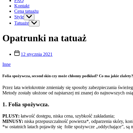
FAQ
Kontakt
Cena tatuażu
Style
Show
sub
Tatuaże
Show
menu
sub
menu
Opatrunki na tatuaż
Post
12 stycznia 2021
date
Inne
Folia spożywcza, second skin czy może chłonny podkład? Co ma jakie zlalety
Przez lata wielokrotnie zmieniały się sposoby zabezpieczania świeże
Metody zostały ułożone od najstarszej mi znanej do najnowszych osią
1. Folia spożywcza.
PLUSY:
łatwość dostępu, niska cena, szybkość zakładania;
MINUSY:
niska przepuszczalność powierza*, odparzenia skóry, kon
*w ostatnich latach pojawiły się folie spożywcze „oddychające”, są n