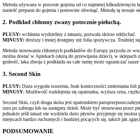
Metoda używana w procesie gojenia od co najmniej kilkudziesięciu lat
nanieść preparat do gojenia i ponownie obwinąć. Metodę tą stosuje si
2. Podkład chłonny zwany potocznie pieluchą.
PLUSY:
wchłania wydzieliny z tatuażu, pozwala skórze oddychać.
MINUSY:
droższy i mniej dostępny niż folia spożywcza. Trudniej s
Metoda stosowania chłonnych podkładów do Europy przyszła ze wscho
można dostać w Aptekach (służą do przewijania dzieci), w sklepach 
grubość, taka zbroja z podkładu na całe ramię może ograniczać nasze
3. Second Skin
PLUSY:
Duża wygoda noszenia, brak konieczności zmieniania foli 
MINUSY
: Możliwość rozklejenia się opatrunku, wyższa cena, ciężk
Second Skin, czyli druga skóra jest opatrunkiem paroprzepuszczalny
razu po zabiegu lub na następny dzień. Może być stosowana przez pierw
jednakże jeśli tatuaż nie wydziela dużo płynów przyjmuje się możn
miejscach bardzo ruchomych i bardziej pocących się, takich jak zgię
PODSUMOWANIE