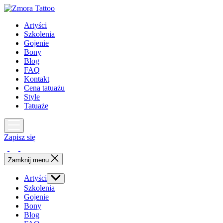
Skip
to
Artyści
the
Szkolenia
content
Gojenie
Bony
Blog
FAQ
Kontakt
Cena tatuażu
Style
Tatuaże
Zapisz się
Zamknij menu
Artyści
Show
sub
Szkolenia
menu
Gojenie
Bony
Blog