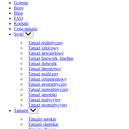
Gojenie
Bony
Blog
FAQ
Kontakt
Cena tatuażu
Style
Show
sub
Tatuaż realistyczny
menu
Tatuaż szkicowy
Tatuaż akwarelowy
Tatuaż linework, fineline
Tatuaż dotwork
Tatuaż liternictwo
Tatuaż graficzny
Tatuaż ornamentowy
Tatuaż geometryczny
Tatuaż surrealistyczny
Tatuaż japoński
Tatuaż tradycyjny
Tatuaż neotradycyjny
Tatuaże
Show
sub
Tatuaże męskie
menu
Tatuaże damskie