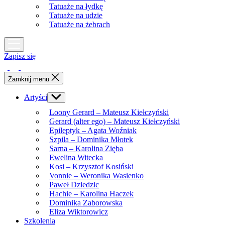
Tatuaże na łydkę
Tatuaże na udzie
Tatuaże na żebrach
Zapisz się
Zamknij menu
Artyści
Show
sub
Loony Gerard – Mateusz Kiełczyński
menu
Gerard (alter ego) – Mateusz Kiełczyński
Epileptyk – Agata Woźniak
Szpila – Dominika Młotek
Sarna – Karolina Zięba
Ewelina Witecka
Kosi – Krzysztof Kosiński
Vonnie – Weronika Wasienko
Paweł Dziedzic
Hachie – Karolina Haczek
Dominika Zaborowska
Eliza Wiktorowicz
Szkolenia