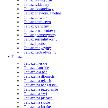
Tatuaż realistyczny
Tatuaż szkicowy
Tatuaż akwarelowy
Tatuaż linework, fineline
Tatuaż dotwork
Tatuaż liternictwo
Tatuaż graficzny
Tatuaż ornamentowy
Tatuaż geometryczny
Tatuaż surrealistyczny
Tatuaż japoński
Tatuaż tradycyjny
Tatuaż neotradycyjny
Tatuaże
Tatuaże męskie
Tatuaże damskie
Tatuaże dla par
Tatuaże na dłoniach
Tatuaże na rękach
Tatuaże na nadgarstku
Tatuaże na przedramię
Tatuaże na szyi
Tatuaże na plecach
Tatuaże na stopie
Tatuaże na kostkę