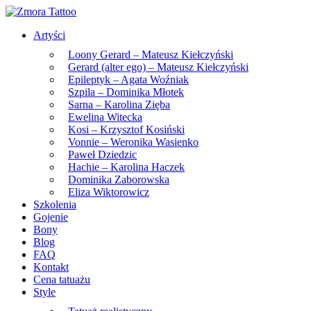
Skip
to
Artyści
the
content
Loony Gerard – Mateusz Kiełczyński
Gerard (alter ego) – Mateusz Kiełczyński
Epileptyk – Agata Woźniak
Szpila – Dominika Młotek
Sarna – Karolina Zięba
Ewelina Witecka
Kosi – Krzysztof Kosiński
Vonnie – Weronika Wasienko
Paweł Dziedzic
Hachie – Karolina Haczek
Dominika Zaborowska
Eliza Wiktorowicz
Szkolenia
Gojenie
Bony
Blog
FAQ
Kontakt
Cena tatuażu
Style