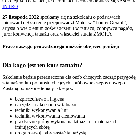
O kolejnych edycjach, ich terminach i cenach dowiesz się ze strony
INTRO
.
27 listopada 2022
spotkamy się na szkoleniu o podstawach
tatuowania. Szkolenie przeprowadzi Mateusz “Loony Gerard”,
artysta o wieloletnim doświadczeniu w tatuażu, zdobywca nagród,
juror konwencji tatuażu oraz właściciel studia ZMORA
Prace naszego prowadzącego możecie obejrzeć poniżej:
Dla kogo jest ten kurs tatuażu?
Szkolenie będzie przeznaczone dla osób chcących zacząć przygodę
z tatuażem lub po prostu chcących spróbować czegoś nowego.
Zostaną poruszone tematy takie jak:
bezpieczeństwo i higiena
narzędzia i akcesoria w tatuażu
techniki wykonywania linii
techniki wykonywania cieniowania
praktyczne próby wykonania tatuażu na materiałach
imitujących skórę
droga rozwoju aby zostać tatuażystą.