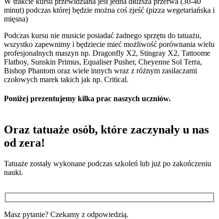
W trakcie kursu przewidziana jest jedna dłuższa przerwa (30-40
minut) podczas której będzie można coś zjeść (pizza wegetariańska i
mięsna)
Podczas kursu nie musicie posiadać żadnego sprzętu do tatuażu,
wszystko zapewnimy i będziecie mieć możliwość porównania wielu
profesjonalnych maszyn np. Dragonfly X2, Stingray X2, Tattoome
Flatboy, Sunskin Primus, Equaliser Pusher, Cheyenne Sol Terra,
Bishop Phantom oraz wiele innych wraz z różnym zasilaczami
czołowych marek takich jak np. Critical.
Poniżej prezentujemy kilka prac naszych uczniów.
Oraz tatuaże osób, które zaczynały u nas
od zera!
Tatuaże zostały wykonane podczas szkoleń lub już po zakończeniu
nauki.
Masz pytanie? Czekamy z odpowiedzią.