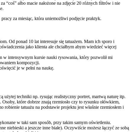
za “coś” albo macie nałożone na zdjęcie 20 różnych filtrów i nie
e.
 pracy za miesiąc, która uniemożliwi podjęcie praktyk.
m. Od ponad 10 lat interesuje się tatuażem. Mam ich sporo i
oświadczenia jako klienta ale chciałbym abym wiedzieć więcej
łem w intensywnym kursie nauki rysowania, który pozwolił mi
eowaniem kompozycji.
święcić je w pełni na naukę.
żytej techniki np. rysując realistyczny portret, martwą naturę itp.
sz. Osoby, które dobrze znają rzemiosło czy to rysunku ołówkiem,
 robienie tatuażu na podstawie projektu jest właśnie rzemiosłem i
 wykonane w taki sam sposób, przy takim samym oświetleniu.
 inne niebieski a jeszcze inne białe). Oczywiście możesz łączyć ze sobą