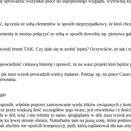
ię sprowadzić wszystkie prace do uspójnionego wyglądu, wyrównaj kontr
, łączenia ze sobą elementów w sposób nieprzypadkowy, że ktoś chce 
lementy te można połączyć ze sobą w sposób dowolny np. pionowa gałąź
wiedź brzmi TAK. Czy dało się to zrobić lepiej? Oczywiście, że tak i t
iedzieć ciekawą historię i sprawić, że na wasz projekt ktoś będzie p
ak nasz wzrok prowadzili wielcy malarze. Patrząc np. na prace Carava
ieronima.
ggio
 sposób, właśnie poprzez zastosowanie wielu trików związanych z kom
ze przez większą ilość szczegółów jego twarz, jest oświetlona i z ilośc
ąda w dół, więc i my robimy to samo, spoglądamy w dół, nasz wzrok je
 się ku lewej stronie obrazu. Natrafiamy tam na jasną szatę, która pod
k abyśmy nie opuścili kompozycji, pętli, którą zaplanował dla nas arty