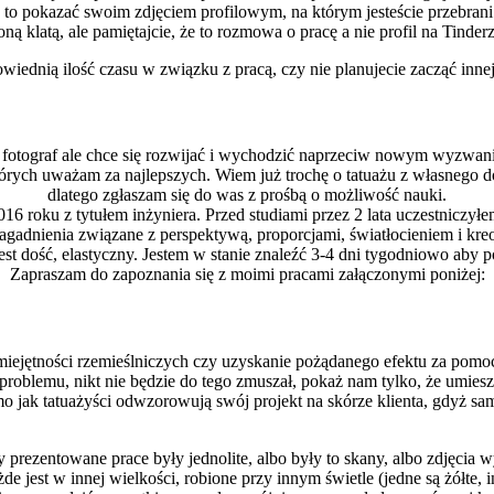
e to pokazać swoim zdjęciem profilowym, na którym jesteście przebrani 
ą klatą, ale pamiętajcie, że to rozmowa o pracę a nie profil na Tinderz
iednią ilość czasu w związku z pracą, czy nie planujecie zacząć innej
o fotograf ale chce się rozwijać i wychodzić naprzeciw nowym wyzwanio
órych uważam za najlepszych. Wiem już trochę o tatuażu z własnego d
dlatego zgłaszam się do was z prośbą o możliwość nauki.
16 roku z tytułem inżyniera. Przed studiami przez 2 lata uczestniczy
agadnienia związane z perspektywą, proporcjami, światłocieniem i kr
t dość, elastyczny. Jestem w stanie znaleźć 3-4 dni tygodniowo aby po
Zapraszam do zapoznania się z moimi pracami załączonymi poniżej:
ejętności rzemieślniczych czy uzyskanie pożądanego efektu za pomocą u
ma problemu, nikt nie będzie do tego zmuszał, pokaż nam tylko, że umie
jak tatuażyści odwzorowują swój projekt na skórze klienta, gdyż samo
y prezentowane prace były jednolite, albo były to skany, albo zdjęcia
żde jest w innej wielkości, robione przy innym świetle (jedne są żółte,