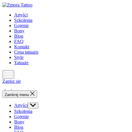
Skip
to
Artyści
the
Szkolenia
content
Gojenie
Bony
Blog
FAQ
Kontakt
Cena tatuażu
Style
Tatuaże
Zapisz się
Zamknij menu
Artyści
Show
sub
Szkolenia
menu
Gojenie
Bony
Blog