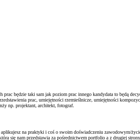
oich prac będzie taki sam jak poziom prac innego kandydata to będą dec
rzedstawienia prac, umiejętności rzemieślnicze, umiejętności kompozy
y np. projektant, architekt, fotograf.
zego aplikujesz na praktyki i coś o swoim doświadczeniu zawodowym/życi
 która się nam przedstawia za pośrednictwem portfolio a z drugiej str