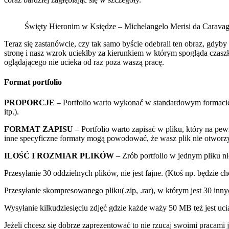
Święty Hieronim w Księdze – Michelangelo Merisi da Carava
Teraz się zastanówcie, czy tak samo byście odebrali ten obraz, gdyb
stronę i nasz wzrok uciekłby za kierunkiem w którym spogląda czasz
oglądającego nie ucieka od raz poza waszą pracę.
Format portfolio
PROPORCJE
– Portfolio warto wykonać w standardowym formacie 
itp.).
FORMAT ZAPISU
– Portfolio warto zapisać w pliku, który na pe
inne specyficzne formaty mogą powodować, że wasz plik nie otworzy si
ILOŚĆ I ROZMIAR PLIKÓW
– Zrób portfolio w jednym pliku n
Przesyłanie 30 oddzielnych plików, nie jest fajne. (Ktoś np. będzie c
Przesyłanie skompresowanego pliku(.zip, .rar), w którym jest 30 innyc
Wysyłanie kilkudziesięciu zdjęć gdzie każde waży 50 MB też jest uci
Jeżeli chcesz się dobrze zaprezentować to nie rzucaj swoimi pracami 