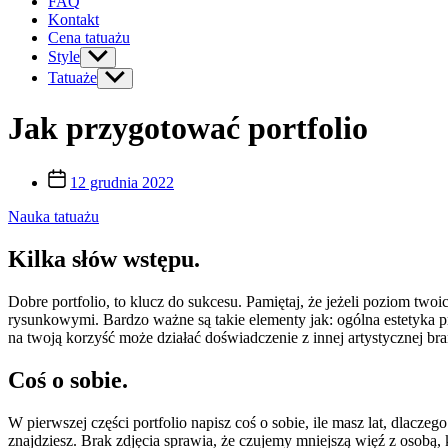
FAQ
Kontakt
Cena tatuażu
Style
Show
sub
Tatuaże
Show
menu
sub
menu
Jak przygotować portfolio
Post
12 grudnia 2022
date
Nauka tatuażu
Kilka słów wstępu.
Dobre portfolio, to klucz do sukcesu. Pamiętaj, że jeżeli poziom tw
rysunkowymi. Bardzo ważne są takie elementy jak: ogólna estetyka p
na twoją korzyść może działać doświadczenie z innej artystycznej branż
Coś o sobie.
W pierwszej części portfolio napisz coś o sobie, ile masz lat, dlac
znajdziesz. Brak zdjęcia sprawia, że czujemy mniejszą więź z osobą,