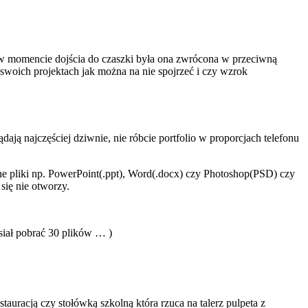
yby w momencie dojścia do czaszki była ona zwrócona w przeciwną
swoich projektach jak można na nie spojrzeć i czy wzrok
ą najczęściej dziwnie, nie róbcie portfolio w proporcjach telefonu
nne pliki np. PowerPoint(.ppt), Word(.docx) czy Photoshop(PSD) czy
się nie otworzy.
usiał pobrać 30 plików … )
tauracją czy stołówką szkolną która rzuca na talerz pulpeta z