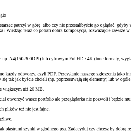
ggio
y starzec patrzył w górę, albo czy nie przestalibyście go oglądać, gd
ka? Wiedząc teraz co potrafi dobra kompozycja, rozważajcie zawsze w 
np. A4(150-300DPI) lub cyfrowym FullHD / 4K (inne formaty, wyglądaj
wno każdy odtworzy, czyli PDF. Przesyłanie naszego zgłoszenia jako i
ę tak jak byście chcieli (np. poprzesuwają się elementy) lub w ogóle 
ie większym niż 20 MB.
hciał otworzyć wasze portfolio ale przeglądarka nie pozwoli i będzie m
h plików też nie jest fajne.
ążliwe.
jak plastrami szynki w głodnego psa. Zadecyduj czy chcesz by dobrą res