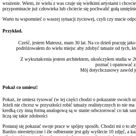
wrażenie. Wiem, że wielu z was czuje się wielkimi artystami i chceci
przypominacie już człowieka lub chciecie się pochwalić gołą umięśnion
Warto tu wspomnieć o waszej sytuacji życiowej, czyli czy macie odpow
Przykład.
Cześć, jestem Mateusz, mam 30 lat. Na co dzień pracuję jak
podróżowałem do wielu miejsc aby zdobyć tatuaże od tych, kt
Z wykształcenia jestem architektem, ukończyłem studia w 20
poznać i opanować z
Mój dotychczasowy zawód jes
Pokaż co umiesz!
Pokaż, że umiesz rysować (w tej części chodzi o pokazanie swoich umi
Jeżeli nie chcesz w przyszłości robić tatuaży realistycznych to nie 
kredką czy inną formą analogową są w stanie odwzorować co tak samo 
liczą się takie zdolności
Postaraj się pokazać swoje prace w spójny sposób. Chodzi mi o to ab
Bardzo nieestetyczne i źle odbieranie jest gdy wyślecie 10 zdjęć, a ka