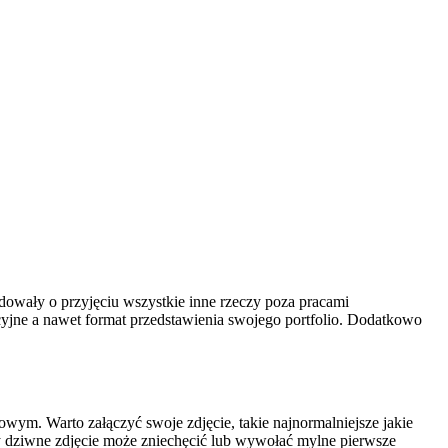
ydowały o przyjęciu wszystkie inne rzeczy poza pracami
cyjne a nawet format przedstawienia swojego portfolio. Dodatkowo
owym. Warto załączyć swoje zdjęcie, takie najnormalniejsze jakie
ony dziwne zdjęcie może zniechęcić lub wywołać mylne pierwsze