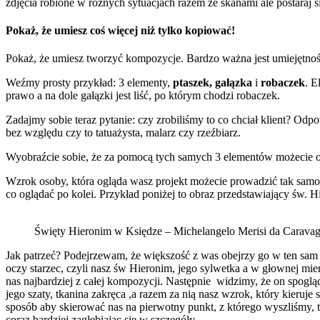
zdjęcia robione w różnych sytuacjach razem ze skanami ale postaraj s
Pokaż, że umiesz coś więcej niż tylko kopiować!
Pokaż, że umiesz tworzyć kompozycje. Bardzo ważna jest umiejętność
Weźmy prosty przykład: 3 elementy,
ptaszek,
gałązka
i
robaczek
. E
prawo a na dole gałązki jest liść, po którym chodzi robaczek.
Zadajmy sobie teraz pytanie: czy zrobiliśmy to co chciał klient? Odpo
bez względu czy to tatuażysta, malarz czy rzeźbiarz.
Wyobraźcie sobie, że za pomocą tych samych 3 elementów możecie opow
Wzrok osoby, która ogląda wasz projekt możecie prowadzić tak samo j
co oglądać po kolei. Przykład poniżej to obraz przedstawiający św. H
Święty Hieronim w Księdze – Michelangelo Merisi da Carava
Jak patrzeć? Podejrzewam, że większość z was obejrzy go w ten sam
oczy starzec, czyli nasz św Hieronim, jego sylwetka a w głownej mier
nas najbardziej z całej kompozycji. Następnie widzimy, że on spogl
jego szaty, tkanina zakręca ,a razem za nią nasz wzrok, który kieruje
sposób aby skierować nas na pierwotny punkt, z którego wyszliśmy, ta
coraz bardziej zagłębiając się w szczegóły.