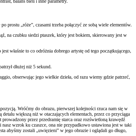
ast, balans bieli i inne parametry.
po prostu „róże”, czasami trzeba połączyć ze sobą wiele elementów.
, na czubku siedzi ptaszek, który jest bokiem, skierowany jest w
o jest właśnie to co odróżnia dobrego artystę od tego początkującego,
atrzył dłużej niż 5 sekund.
ggio, obserwując jego wielkie dzieła, od razu wiemy gdzie patrzeć,
pozycją. Wróćmy do obrazu, pierwszej kolejności rzuca nam się w
ią detalu większą niż w otaczających elementach, przez co przyciąga
st prowadzony przez przedramię starca oraz rozświetloną krawędź
nosi nasz wzrok ku czaszce, ona nie przypadkowo ustawiona jest w taki
sta abyśmy zostali „uwięzieni” w jego obrazie i oglądali go długo,