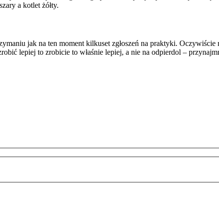
zary a kotlet żółty.
maniu jak na ten moment kilkuset zgłoszeń na praktyki. Oczywiście r
ić lepiej to zrobicie to właśnie lepiej, a nie na odpierdol – przynajmn