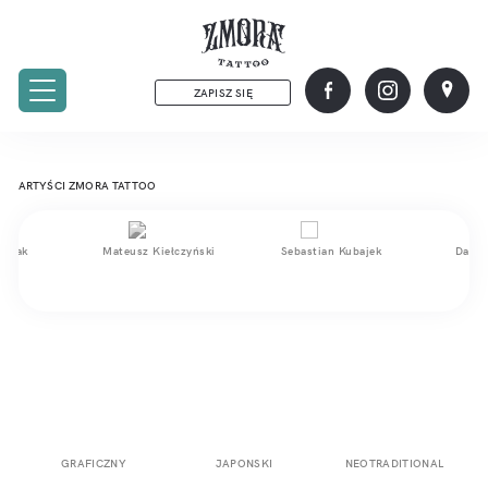
ZAPISZ SIĘ
ARTYŚCI ZMORA TATTOO
źniak
Mateusz Kiełczyński
Sebastian Kubajek
Damia
GRAFICZNY
JAPONSKI
NEOTRADITIONAL