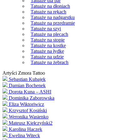
Tatuaże dla par
Tatuaże na dłoniach
Tatuaże na rękach
Tatuaże na nadgarstku
Tatuaże na przedramię
Tatuaże na szyi
Tatuaże na plecach
Tatuaże na stopie
Tatuaże na kostkę
Tatuaże na łydkę
Tatuaże na udzie
Tatuaże na żebrach
Artyści Zmora Tattoo
Sebastian Kubajek
Damian Bochenek
Dorota Kuna – ASHI
Dominika Zaborowska
Eliza Wiktoriwicz
Krzysztof Kosiński
Weronika Wasienko
Mateusz Kiełczyński2
Karolina Haczek
Ewelina Witeck