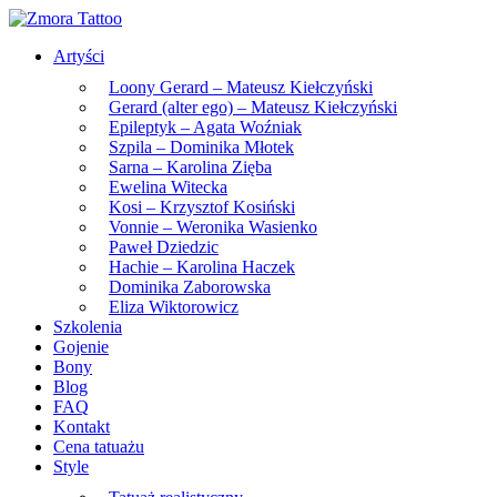
Skip
to
Artyści
the
content
Loony Gerard – Mateusz Kiełczyński
Gerard (alter ego) – Mateusz Kiełczyński
Epileptyk – Agata Woźniak
Szpila – Dominika Młotek
Sarna – Karolina Zięba
Ewelina Witecka
Kosi – Krzysztof Kosiński
Vonnie – Weronika Wasienko
Paweł Dziedzic
Hachie – Karolina Haczek
Dominika Zaborowska
Eliza Wiktorowicz
Szkolenia
Gojenie
Bony
Blog
FAQ
Kontakt
Cena tatuażu
Style