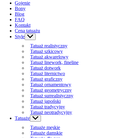
Gojenie
Bony
Blog
FAQ
Kontakt
Cena tatuażu
Style
Show
sub
Tatuaż realistyczny
menu
Tatuaż szkicowy
Tatuaż akwarelowy
Tatuaż linework, fineline
Tatuaż dotwork
Tatuaż liternictwo
Tatuaż graficzny
Tatuaż ornamentowy
Tatuaż geometryczny
Tatuaż surrealistyczny
Tatuaż japoński
Tatuaż tradycyjny
Tatuaż neotradycyjny
Tatuaże
Show
sub
Tatuaże męskie
menu
Tatuaże damskie