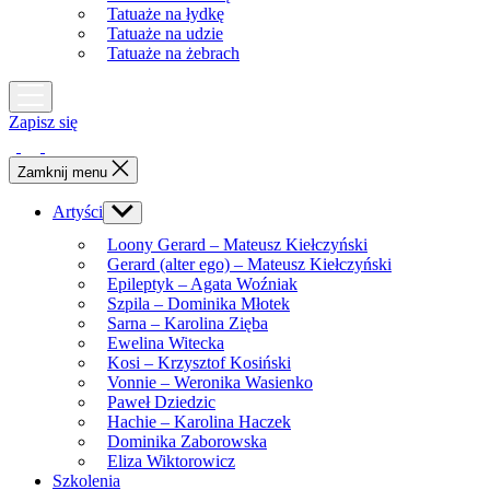
Tatuaże na łydkę
Tatuaże na udzie
Tatuaże na żebrach
Zapisz się
Zamknij menu
Artyści
Show
sub
Loony Gerard – Mateusz Kiełczyński
menu
Gerard (alter ego) – Mateusz Kiełczyński
Epileptyk – Agata Woźniak
Szpila – Dominika Młotek
Sarna – Karolina Zięba
Ewelina Witecka
Kosi – Krzysztof Kosiński
Vonnie – Weronika Wasienko
Paweł Dziedzic
Hachie – Karolina Haczek
Dominika Zaborowska
Eliza Wiktorowicz
Szkolenia