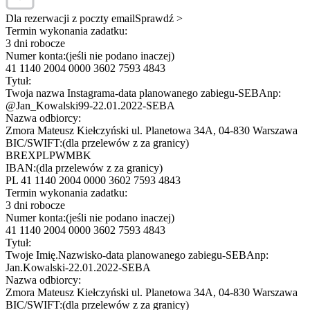
Dla rezerwacji z poczty email
Sprawdź >
Termin wykonania zadatku:
3 dni robocze
Numer konta:
(jeśli nie podano inaczej)
41 1140 2004 0000 3602 7593 4843
Tytuł:
Twoja nazwa Instagrama-data planowanego zabiegu-SEBA
np:
@Jan_Kowalski99-22.01.2022-SEBA
Nazwa odbiorcy:
Zmora Mateusz Kiełczyński ul. Planetowa 34A, 04-830 Warszawa
BIC/SWIFT:
(dla przelewów z za granicy)
BREXPLPWMBK
IBAN:
(dla przelewów z za granicy)
PL 41 1140 2004 0000 3602 7593 4843
Termin wykonania zadatku:
3 dni robocze
Numer konta:
(jeśli nie podano inaczej)
41 1140 2004 0000 3602 7593 4843
Tytuł:
Twoje Imię.Nazwisko-data planowanego zabiegu-SEBA
np:
Jan.Kowalski-22.01.2022-SEBA
Nazwa odbiorcy:
Zmora Mateusz Kiełczyński ul. Planetowa 34A, 04-830 Warszawa
BIC/SWIFT:
(dla przelewów z za granicy)