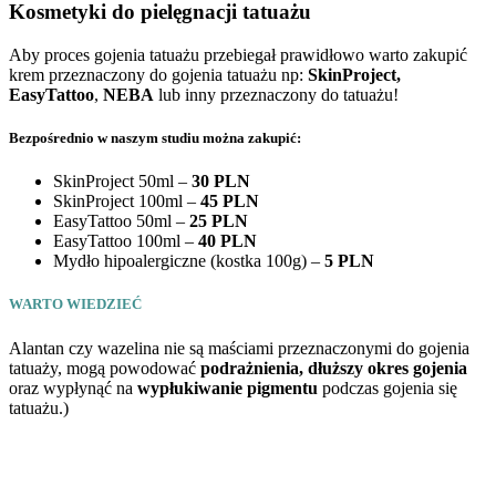
Kosmetyki do pielęgnacji tatuażu
Aby proces gojenia tatuażu przebiegał prawidłowo warto zakupić
krem przeznaczony do gojenia tatuażu np:
SkinProject,
EasyTattoo
,
NEBA
lub inny przeznaczony do tatuażu!
Bezpośrednio w naszym studiu można zakupić:
SkinProject 50ml –
30 PLN
SkinProject 100ml –
45 PLN
EasyTattoo 50ml –
25 PLN
EasyTattoo 100ml –
40 PLN
Mydło hipoalergiczne (kostka 100g) –
5 PLN
WARTO WIEDZIEĆ
Alantan czy wazelina nie są maściami przeznaczonymi do gojenia
tatuaży, mogą powodować
podrażnienia, dłuższy okres gojenia
oraz wypłynąć na
wypłukiwanie pigmentu
podczas gojenia się
tatuażu.)