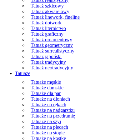
Tatuaż realistyczny
Tatuaż szkicowy
Tatuaż akwarelowy
Tatuaż linework, fineline
Tatuaż dotwork
Tatuaż liternictwo
Tatuaż graficzny
Tatuaż ornamentowy
Tatuaż geometryczny
Tatuaż surrealistyczny
Tatuaż japoński
Tatuaż tradycyjny
Tatuaż neotradycyjny
Tatuaże
Tatuaże męskie
Tatuaże damskie
Tatuaże dla par
Tatuaże na dłoniach
Tatuaże na rękach
Tatuaże na nadgarstku
Tatuaże na przedramię
Tatuaże na szyi
Tatuaże na plecach
Tatuaże na stopie
Tatuaże na kostkę